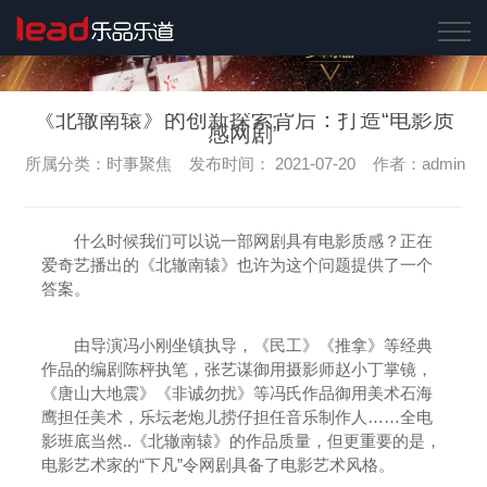
《北辙南辕》的创新探索背后：打造“电影质
感网剧”
所属分类：时事聚焦 发布时间： 2021-07-20 作者：admin
什么时候我们可以说一部网剧具有电影质感？正在
爱奇艺播出的《北辙南辕》也许为这个问题提供了一个
答案。
由导演冯小刚坐镇执导，《民工》《推拿》等经典
作品的编剧陈枰执笔，张艺谋御用摄影师赵小丁掌镜，
《唐山大地震》《非诚勿扰》等冯氏作品御用美术石海
鹰担任美术，乐坛老炮儿捞仔担任音乐制作人……全电
影班底当然..《北辙南辕》的作品质量，但更重要的是，
电影艺术家的“下凡”令网剧具备了电影艺术风格。