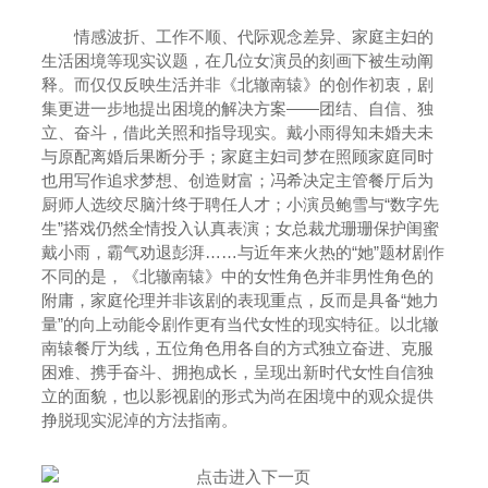
情感波折、工作不顺、代际观念差异、家庭主妇的
生活困境等现实议题，在几位女演员的刻画下被生动阐
释。而仅仅反映生活并非《北辙南辕》的创作初衷，剧
集更进一步地提出困境的解决方案——团结、自信、独
立、奋斗，借此关照和指导现实。戴小雨得知未婚夫未
与原配离婚后果断分手；家庭主妇司梦在照顾家庭同时
也用写作追求梦想、创造财富；冯希决定主管餐厅后为
厨师人选绞尽脑汁终于聘任人才；小演员鲍雪与“数字先
生”搭戏仍然全情投入认真表演；女总裁尤珊珊保护闺蜜
戴小雨，霸气劝退彭湃……与近年来火热的“她”题材剧作
不同的是，《北辙南辕》中的女性角色并非男性角色的
附庸，家庭伦理并非该剧的表现重点，反而是具备“她力
量”的向上动能令剧作更有当代女性的现实特征。以北辙
南辕餐厅为线，五位角色用各自的方式独立奋进、克服
困难、携手奋斗、拥抱成长，呈现出新时代女性自信独
立的面貌，也以影视剧的形式为尚在困境中的观众提供
挣脱现实泥淖的方法指南。