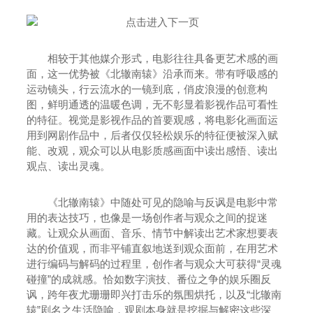
相较于其他媒介形式，电影往往具备更艺术感的画
面，这一优势被《北辙南辕》沿承而来。带有呼吸感的
运动镜头，行云流水的一镜到底，俏皮浪漫的创意构
图，鲜明通透的温暖色调，无不彰显着影视作品可看性
的特征。视觉是影视作品的首要观感，将电影化画面运
用到网剧作品中，后者仅仅轻松娱乐的特征便被深入赋
能、改观，观众可以从电影质感画面中读出感悟、读出
观点、读出灵魂。
《北辙南辕》中随处可见的隐喻与反讽是电影中常
用的表达技巧，也像是一场创作者与观众之间的捉迷
藏。让观众从画面、音乐、情节中解读出艺术家想要表
达的价值观，而非平铺直叙地送到观众面前，在用艺术
进行编码与解码的过程里，创作者与观众大可获得“灵魂
碰撞”的成就感。恰如数字演技、番位之争的娱乐圈反
讽，跨年夜尤珊珊即兴打击乐的氛围烘托，以及“北辙南
辕”剧名之生活隐喻，观剧本身就是挖掘与解密这些深