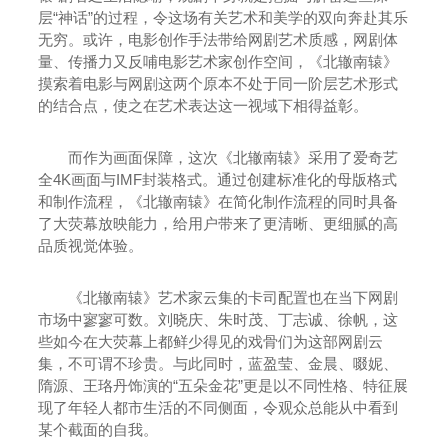
层“神话”的过程，令这场有关艺术和美学的双向奔赴其乐
无穷。或许，电影创作手法带给网剧艺术质感，网剧体
量、传播力又反哺电影艺术家创作空间，《北辙南辕》
摸索着电影与网剧这两个原本不处于同一阶层艺术形式
的结合点，使之在艺术表达这一视域下相得益彰。
而作为画面保障，这次《北辙南辕》采用了爱奇艺
全4K画面与IMF封装格式。通过创建标准化的母版格式
和制作流程，《北辙南辕》在简化制作流程的同时具备
了大荧幕放映能力，给用户带来了更清晰、更细腻的高
品质视觉体验。
《北辙南辕》艺术家云集的卡司配置也在当下网剧
市场中寥寥可数。刘晓庆、朱时茂、丁志诚、徐帆，这
些如今在大荧幕上都鲜少得见的戏骨们为这部网剧云
集，不可谓不珍贵。与此同时，蓝盈莹、金晨、啜妮、
隋源、王珞丹饰演的“五朵金花”更是以不同性格、特征展
现了年轻人都市生活的不同侧面，令观众总能从中看到
某个截面的自我。