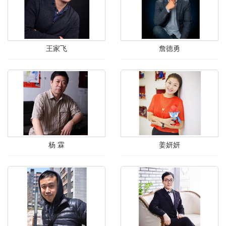
王家飞
詹德勇
杨 霖
姜妍妍