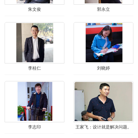
朱文俊
郭永立
李桂仁
刘晓婷
李志印
王家飞：设计就是解决问题。