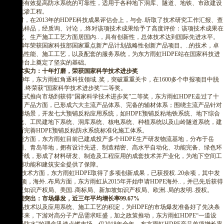
隐患，能有效提高防水系统的可靠性，适用于各种地下洞库、隧道、地铁、市政建设
等防水抗渗工程。
彼时，在2013年的HDPE科技成果评估会上，与会..听取了技术研究工作汇报、查
看了产品样品，经质询、讨论，.终对该项技术成果给予了高度评价：该项技术成果在
材料研究、生产施工工艺方面居国内..，具有创新性，总体技术达到国际先进水平。
2014年荣获国家科技部国家重点新产品计划战略性创新产品项目。..的技术，卓
越的产品性能、施工工艺，以及配套的服务系统，为东方雨虹HDPE站在国家科技进
步奖的舞台上奠定了坚实的基础。
技术实力：十年打磨，荣获国家科学技术进步奖
2019年，东方雨虹角逐科技领域..奖，突破重重关卡，在1600多个申报项目中脱
颖而出，.终荣获“国家科学技术进步奖”二等奖。
从正式推向市场到获得“国家科学技术进步奖”二等奖，东方雨虹HDPE走过了十
个春秋，产品方面，已形成六大主流产品体系、完备的辅材体系；围绕主流产品针对
不同使用场景，开发七大预铺反粘应用系统，如HDPE预铺反粘地铁系统、地下综合
管廊系统、工民建地下系统、洞库系统、核电系统、种植系统以及山岭隧道系统，建
立并不断完善HDPE预铺反粘防水系统标准化施工体系。
产能方面，东方雨虹目前已建成投产多个HDPE生产研发物流基地，分布于岳
阳、杭州、青岛等地，拥有设计先进、制造精密、高水平自动化、功能完备、绿色环
保的生产线，形成了材料研发、制造及工程应用的成套技术并产业化，为地下空间工
程的使用功能和建筑安全提供了保障。
在..技术方面，东方雨虹HDPE取得了多项创新成果，已获授权..20余项，其中发
明..10余项，海外..布局方面，东方雨虹从2015年开始申请HDPE海外..，并已先后获得
澳大利亚知识产权局、美国..商标局、新加坡知识产权局、欧洲..局的发明..授权。
业绩突出：市场爆发，近三年平均增长率99.67%
产品技术以及应用系统、施工工艺的积淀，为HDPE的市场爆发准备好了先决条
件。近年来，下游对高分子产品需求旺盛，加之政策推动，东方雨虹HDPE“一道设