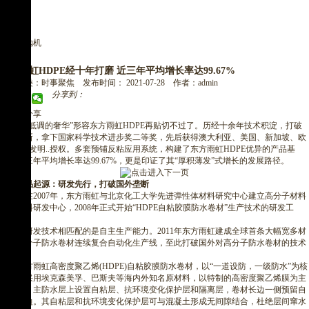
垃圾翻抛机
东方雨虹HDPE经十年打磨 近三年平均增长率达99.67%
所属分类：时事聚焦 发布时间： 2021-07-28 作者：admin
分享到：
二维码分享
用“低调的奢华”形容东方雨虹HDPE再贴切不过了。历经十余年技术积淀，打破
国外垄断，拿下国家科学技术进步奖二等奖，先后获得澳大利亚、美国、新加坡、欧
洲等..局发明..授权。多套预铺反粘应用系统，构建了东方雨虹HDPE优异的产品基
底，近三年平均增长率达99.67%，更是印证了其“厚积薄发”式增长的发展路径。
产品起源：研发先行，打破国外垄断
早在2007年，东方雨虹与北京化工大学先进弹性体材料研究中心建立高分子材料
防水材料研发中心，2008年正式开始“HDPE自粘胶膜防水卷材”生产技术的研发工
作。
与研发技术相匹配的是自主生产能力。2011年东方雨虹建成全球首条大幅宽多材
多层高分子防水卷材连续复合自动化生产线，至此打破国外对高分子防水卷材的技术
垄断。
东方雨虹高密度聚乙烯(HDPE)自粘胶膜防水卷材，以“一道设防，一级防水”为核
心点，采用埃克森美孚、巴斯夫等海内外知名原材料，以特制的高密度聚乙烯膜为主
防水层，主防水层上设置自粘层、抗环境变化保护层和隔离层，卷材长边一侧预留自
粘搭接边。其自粘层和抗环境变化保护层可与混凝土形成无间隙结合，杜绝层间窜水