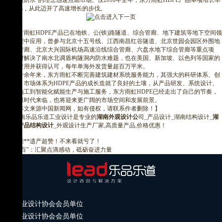
防，一级防水”的理念迅速点燃市场。仅2018年全年，东方雨虹HDPE产品单项增长率
突破93%，从此迈开了高速增长的步伐。
东方雨虹HDPE产品已在地铁、公(铁)路隧道、综合管廊、地下建筑等地下空间领
域多工程中应用，曾参与北京十五号线、江西南昌红谷隧道、北京世园会园区外围地
下综合管廊、北京大兴国际机场高速沿线综合管廊、六盘水地下综合管廊等重点项
目，同时解决了南水北调盾构隧洞内防水难题，也在美国、新加坡、以色列等国家的
工程中应用并获得认可，每年单海外发货量超百万平米。
二十余年来，东方雨虹不断完善建筑建材系统服务能力，其强大的科研体系、创
新体系、市场体系为HDPE产品的成长造就了良好的土壤，从产品研发、系统设计、
标准化施工到智能化赋能生产与施工服务，东方雨虹HDPE已经走出了自己的节奏，
随着环保时代来临，也将迎来更广阔的市场空间和发展前景。
【本文来源中国新闻网，如有侵权，请联系作者删除！】
湖南乐品乐道工业设计是专业的
湖南外观设计公
司_产品设计_湖南结构设计_
湖
南工业产品结构设计
_外观设计生产厂家,高质量产品,价格优惠！
广东这些**遗产超赞！不来看就亏了！
“五个一百”：汇聚点滴感动，砥砺奋进力量
中国工业设计协会会员单位
长沙工业设计协会会员单位