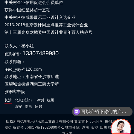
中关村企业信用促进会会员单位
获得中国红星奖超十五项
中关村科技成果展示工业设计入选企业
2016-2018北京设计周重点推荐工业设计企业
第十三届光华龙腾奖中国设计业青年百人榜称号
联系人：杨小姐
13307489980
联系电话：
联系邮箱：
lead_ysy@126.com
联系地址：湖南省长沙市岳麓
区望城坡街道湖南工商大学萃
雅创客书院
长沙
北京(总部）
深圳
杭州
西安
南昌
绍兴
可以介绍下你们的产品么
版权所有©湖南乐品乐道工业设计有限公司 集团旗下：乐分享 拼创盒子 白立
洁© 备案号：
湘ICP备19026800号-1
城市分站
:
湖南
长沙
四川
技术支持：
动
力无限