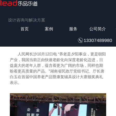
设计咨询与解决方案
湖南乐品乐道获得企业创新奖
首页
案例
服务
公司简介
所属分类：新闻 发布时间： 2020-10-23 作者：admin
13307489980
人民网长沙10月12日电 “养老是夕阳事业，更是朝阳
产业，我国当前正由快速老龄化向深度老龄化迈进，日
益庞大的老年人群，蕴含着更为广阔的市场，同样也期
盼着更高质量的产品。”湖南省民政厅党组书记、厅长唐
白玉在首届中国养老产品暨康复辅具设计大赛颁奖典礼
表示。