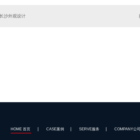
长沙外观设计
加气机
京东因味茶净水器
|
|
|
HOME 首页
CASE案例
SERVE服务
COMPANY公