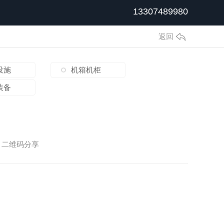
13307489980
返回
设施
机箱机柜
装备
二维码分享