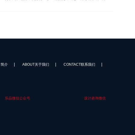
院所、实验室等场景，核心功能是评估润滑添加剂类型与
全
品质，为钻井液配方优化提供数据支撑。采用变频电机
作
+...
|
|
|
司简介
ABOUT关于我们
CONTACT联系我们
乐品微信公众号
设计咨询微信