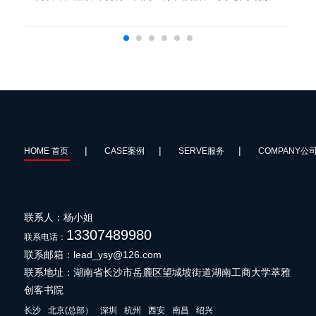
轻量级自主配送机器人，以 “高效、简洁、友好” 为核心设
计方向，兼顾功能实用性与视觉亲和力。外观设计...
|
|
|
HOME 首页
CASE案例
SERVE服务
COMPANY公
联系人：杨小姐
13307489980
联系电话：
联系邮箱：lead_ysy@126.com
联系地址：湖南省长沙市岳麓区望城坡街道湖南工商大学萃雅
创客书院
长沙
北京(总部）
深圳
杭州
西安
南昌
绍兴