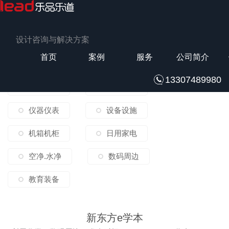
设计咨询与解决方案
案例
首页
案例
服务
公司简介
13307489980
医疗健康
智能设备
仪器仪表
设备设施
机箱机柜
日用家电
空净.水净
数码周边
教育装备
新东方e学本